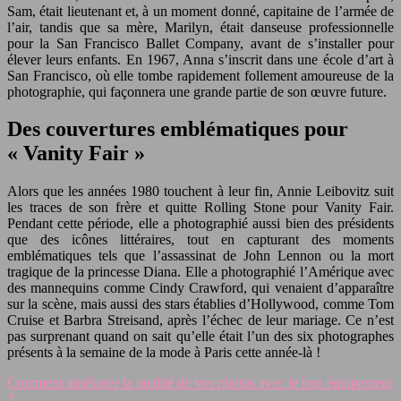
Sam, était lieutenant et, à un moment donné, capitaine de l’armée de
l’air, tandis que sa mère, Marilyn, était danseuse professionnelle
pour la San Francisco Ballet Company, avant de s’installer pour
élever leurs enfants. En 1967, Anna s’inscrit dans une école d’art à
San Francisco, où elle tombe rapidement follement amoureuse de la
photographie, qui façonnera une grande partie de son œuvre future.
Des couvertures emblématiques pour
« Vanity Fair »
Alors que les années 1980 touchent à leur fin, Annie Leibovitz suit
les traces de son frère et quitte Rolling Stone pour Vanity Fair.
Pendant cette période, elle a photographié aussi bien des présidents
que des icônes littéraires, tout en capturant des moments
emblématiques tels que l’assassinat de John Lennon ou la mort
tragique de la princesse Diana. Elle a photographié l’Amérique avec
des mannequins comme Cindy Crawford, qui venaient d’apparaître
sur la scène, mais aussi des stars établies d’Hollywood, comme Tom
Cruise et Barbra Streisand, après l’échec de leur mariage. Ce n’est
pas surprenant quand on sait qu’elle était l’un des six photographes
présents à la semaine de la mode à Paris cette année-là !
Comment améliorer la qualité de vos photos avec le bon équipement
?